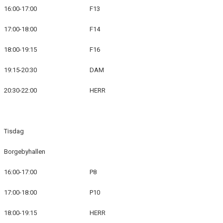
TRÄNINGSTIDER
16:00-17:00
F13
RÖDA TRÅDEN
17:00-18:00
F14
IDROTTSFÖRSÄKRING
18:00-19:15
F16
DATASKYDDSFÖRORDNINGEN - GDPR
19:15-20:30
DAM
MEDLEMSAVGIFTER
20:30-22:00
HERR
KALENDER
MATCHER
Tisdag
Borgebyhallen
HK ANKARET SHOP
16:00-17:00
P8
BLI LEDARE
17:00-18:00
P10
LÄNKAR
18:00-19:15
HERR