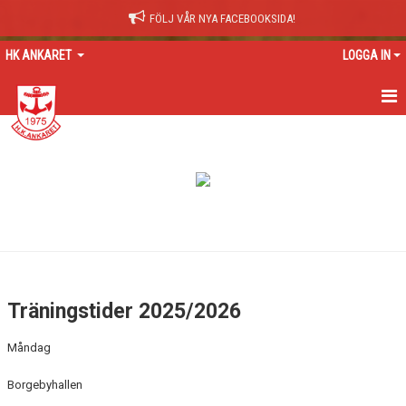
FÖLJ VÅR NYA FACEBOOKSIDA!
HK ANKARET
LOGGA IN
HEM
NYHETER
VISSELBLÅSARTJÄNST
FÖRENINGEN
NORDIC WELLNESS SPELARE/TRÄNARE
Träningstider 2025/2026
VÅRA HALLAR
Måndag
LOGOTYPER
Borgebyhallen