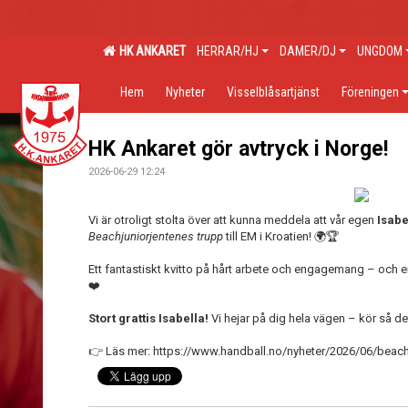
HK ANKARET
HERRAR/HJ
DAMER/DJ
UNGDOM
Hem
Nyheter
Visselblåsartjänst
Föreningen
HK Ankaret gör avtryck i Norge!
2026-06-29 12:24
Vi är otroligt stolta över att kunna meddela att vår egen
Isabe
Beachjuniorjentenes trupp
till EM i Kroatien! 🌍🏆
Ett fantastiskt kvitto på hårt arbete och engagemang – och e
❤️
Stort grattis Isabella!
Vi hejar på dig hela vägen – kör så det
👉 Läs mer: https://www.handball.no/nyheter/2026/06/beachju