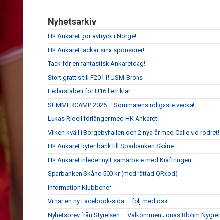
Nyhetsarkiv
HK Ankaret gör avtryck i Norge!
HK Ankaret tackar sina sponsorer!
Tack för en fantastisk Ankaretdag!
Stort grattis till F2011! USM-Brons
Ledarstaben för U16 herr klar
SUMMERCAMP 2026 – Sommarens roligaste vecka!
Lukas Ridell förlänger med HK Ankaret!
Vilken kväll i Borgebyhallen och 2 nya år med Calle vid rodret!
HK Ankaret byter bank till Sparbanken Skåne
HK Ankaret inleder nytt samarbete med Kraftringen
Sparbanken Skåne 500 kr (med rättad QRkod)
Information Klubbchef
Vi har en ny Facebook-sida – följ med oss!
Nyhetsbrev från Styrelsen – Välkommen Jonas Blohm Nygre