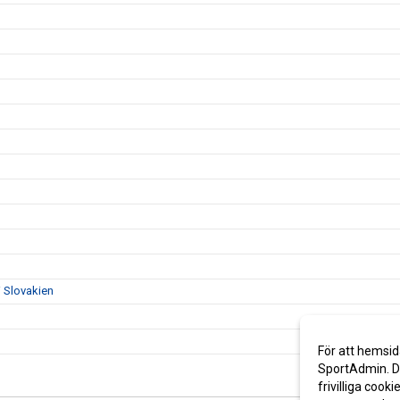
i Slovakien
För att hemsid
SportAdmin. De
frivilliga cooki