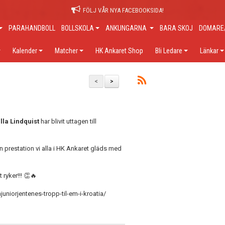
FÖLJ VÅR NYA FACEBOOKSIDA!
PARAHANDBOLL
BOLLSKOLA
ANKUNGARNA
BARA SKOJ
DOMARE/
Kalender
Matcher
HK Ankaret Shop
Bli Ledare
Länkar
<
>
lla Lindquist
har blivit uttagen till
n prestation vi alla i HK Ankaret gläds med
 ryker!!! 👏🔥
niorjentenes-tropp-til-em-i-kroatia/