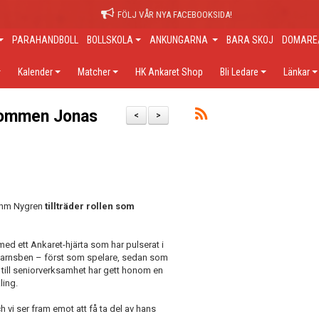
FÖLJ VÅR NYA FACEBOOKSIDA!
PARAHANDBOLL
BOLLSKOLA
ANKUNGARNA
BARA SKOJ
DOMARE/
Kalender
Matcher
HK Ankaret Shop
Bli Ledare
Länkar
lkommen Jonas
<
>
lohm Nygren
tillträder rollen som
ed ett Ankaret-hjärta som har pulserat i
n barnsben – först som spelare, sedan som
 till seniorverksamhet har gett honom en
ling.
vi ser fram emot att få ta del av hans