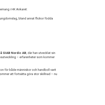
gemang i HK Ankaret:
 ungdomslag, bland annat flickor födda
å GIAB Nordic AB
, där han utvecklat sin
nsutveckling – erfarenheter som kommer
ion för både människor och handboll varit
kommer att fortsätta göra stor skillnad – nu