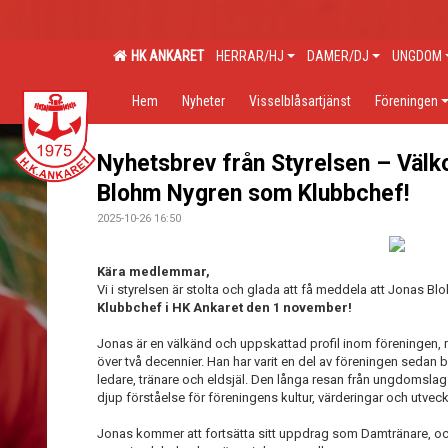
HK ANKARET
HERRAR/HJ
DAMER/DJ
UNGDOM
Hem
Nyheter
Visselblåsartjänst
Föreningen
Nyhetsbrev från Styrelsen – Vä
Blohm Nygren som Klubbchef!
2025-10-26 16:50
Kära medlemmar,
Vi i styrelsen är stolta och glada att få meddela att Jonas B
Klubbchef i HK Ankaret den 1 november!
Jonas är en välkänd och uppskattad profil inom föreningen, m
över två decennier. Han har varit en del av föreningen seda
ledare, tränare och eldsjäl. Den långa resan från ungdomslag
djup förståelse för föreningens kultur, värderingar och utveck
Jonas kommer att fortsätta sitt uppdrag som Damtränare, och 