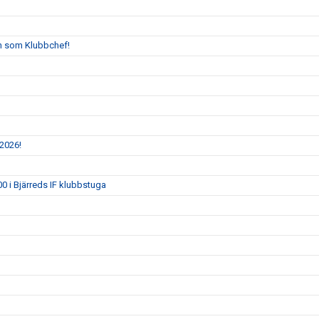
n som Klubbchef!
 2026!
0 i Bjärreds IF klubbstuga