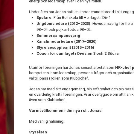
energi och ledarskap även i den nya rollen.
Under åren har Jonas haft en imponerande bredd i sitt enga
Spelare:
Från Bollskola till Herrlaget i Div 1
Ungdomsledare (2012–2023):
Huvudansvarig för flera
98–04 och pojkar födda 98–02.
Summercampansvarig
Kanslimedarbetare (2017–2020)
Styrelsesuppleant (2015–2016)
Coach för damlaget i Division 3 och 2 Södra
Utanför föreningen har Jonas senast arbetat som
HR-chef p
kompetens inom ledarskap, personalfrågor och organisatio
väl till pass i rollen som Klubbchef.
Jonas har med sitt engagemang, sin erfarenhet och sin pass
en ovärderlig kraft i föreningen. Vi är övertygade om att han 
även som Klubbchef.
Varmt välkommen i din nya roll, Jonas!
Med vänlig hälsning,
Styrelsen