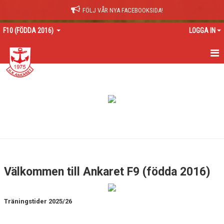
FÖLJ VÅR NYA FACEBOOKSIDA!
F10 (FÖDDA 2016)
LOGGA IN
HEM
NYHETER
KALENDER
MATCHER
TRUPPEN
Välkommen till Ankaret F9 (födda 2016)
BILDGALLERI
Träningstider 2025/26
DOKUMENT
KONTAKT