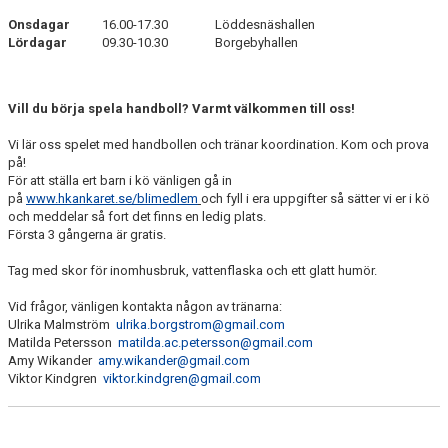
Onsdagar
16.00-17.30
Löddesnäshallen
Lördagar
09.30-10.30
Borgebyhallen
Vill du börja spela handboll? Varmt välkommen till oss!
Vi lär oss spelet med handbollen och tränar koordination. Kom och prova
på!
För att ställa ert barn i kö vänligen gå in
på
www.hkankaret.se/blimedlem
och fyll i era uppgifter så sätter vi er i kö
och meddelar så fort det finns en ledig plats.
Första 3 gångerna är gratis.
Tag med skor för inomhusbruk, vattenflaska och ett glatt humör.
Vid frågor, vänligen kontakta någon av tränarna:
Ulrika Malmström
ulrika.borgstrom@gmail.com
Matilda Petersson
matilda.ac.petersson@gmail.com
Amy Wikander
amy.wikander@gmail.com
Viktor Kindgren
viktor.kindgren@gmail.com