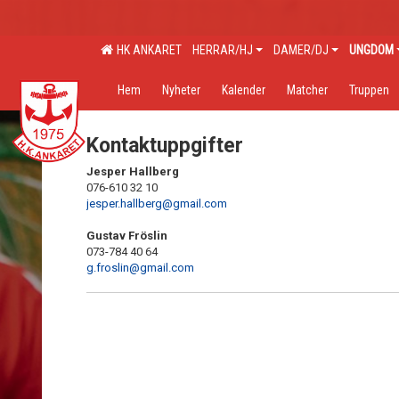
HK ANKARET
HERRAR/HJ
DAMER/DJ
UNGDOM
Hem
Nyheter
Kalender
Matcher
Truppen
Kontaktuppgifter
Jesper Hallberg
076-610 32 10
jesper.hallberg@gmail.com
Gustav Fröslin
073-784 40 64
g.froslin@gmail.com