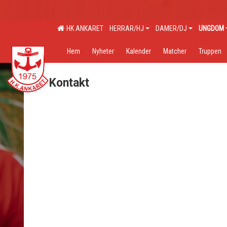
HK ANKARET
HERRAR/HJ
DAMER/DJ
UNGDOM
Hem
Nyheter
Kalender
Matcher
Truppen
Kontakt