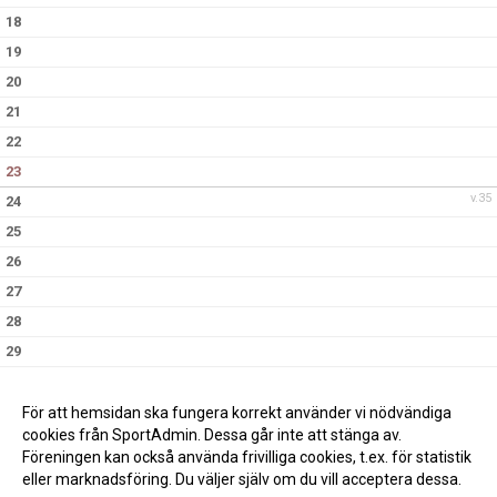
18
19
20
21
22
23
v.35
24
25
26
27
28
29
30
v.36
31
För att hemsidan ska fungera korrekt använder vi nödvändiga
cookies från SportAdmin. Dessa går inte att stänga av.
Föreningen kan också använda frivilliga cookies, t.ex. för statistik
eller marknadsföring. Du väljer själv om du vill acceptera dessa.