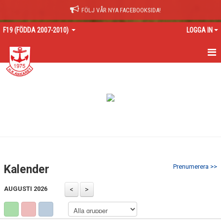
FÖLJ VÅR NYA FACEBOOKSIDA!
F19 (FÖDDA 2007-2010)
LOGGA IN
HEM
NYHETER
KALENDER
MATCHER
TRUPPEN
Kalender
Prenumerera >>
BILDGALLERI
AUGUSTI 2026
DOKUMENT
KONTAKT