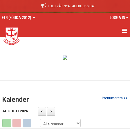
FÖLJ VÅR NYA FACEBOOKSIDA!
F14 (FÖDDA 2012)
LOGGA IN
HEM
NYHETER
KALENDER
MATCHER
TRUPPEN
Kalender
Prenumerera >>
BILDGALLERI
AUGUSTI 2026
DOKUMENT
KONTAKT