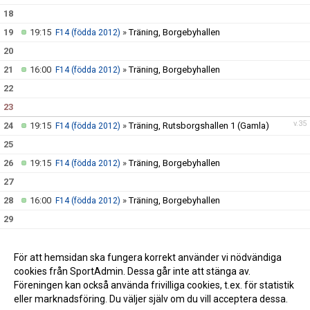
18
19
19:15
»
Träning, Borgebyhallen
F14 (födda 2012)
20
21
16:00
»
Träning, Borgebyhallen
F14 (födda 2012)
22
23
v.35
24
19:15
»
Träning, Rutsborgshallen 1 (Gamla)
F14 (födda 2012)
25
26
19:15
»
Träning, Borgebyhallen
F14 (födda 2012)
27
28
16:00
»
Träning, Borgebyhallen
F14 (födda 2012)
29
30
v.36
31
19:15
»
Träning, Rutsborgshallen 1 (Gamla)
För att hemsidan ska fungera korrekt använder vi nödvändiga
F14 (födda 2012)
cookies från SportAdmin. Dessa går inte att stänga av.
Föreningen kan också använda frivilliga cookies, t.ex. för statistik
eller marknadsföring. Du väljer själv om du vill acceptera dessa.