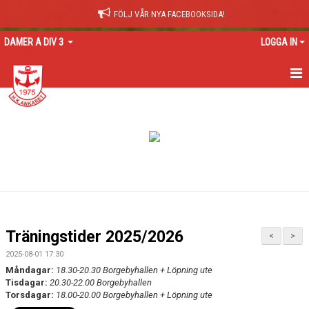
FÖLJ VÅR NYA FACEBOOKSIDA!
DAMER A DIV 3
LOGGA IN
HEM
NYHETER
KALENDER
TRUPPEN
GÄSTBOK
Träningstider 2025/2026
<
>
BILDGALLERI
2025-08-01 17:30
Måndagar:
18.30-20.30 Borgebyhallen + Löpning ute
DOKUMENT
Tisdagar:
20.30-22.00 Borgebyhallen
Torsdagar:
18.00-20.00 Borgebyhallen + Löpning ute
KONTAKT