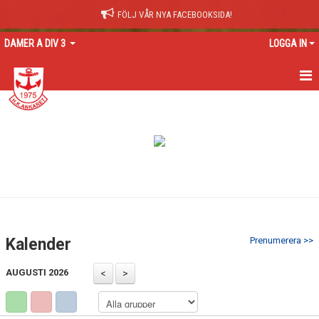
FÖLJ VÅR NYA FACEBOOKSIDA!
DAMER A DIV 3
LOGGA IN
HEM
NYHETER
KALENDER
TRUPPEN
GÄSTBOK
Kalender
Prenumerera >>
BILDGALLERI
AUGUSTI 2026
DOKUMENT
KONTAKT