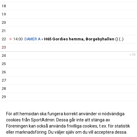
18
19
20
21
22
14:00
»
H65 Gordies hemma, Borgebyhallen
()
(..)
DAMER A
23
v.35
24
25
26
27
28
29
30
v.36
31
För att hemsidan ska fungera korrekt använder vi nödvändiga
cookies från SportAdmin. Dessa går inte att stänga av.
Föreningen kan också använda frivilliga cookies, t.ex. för statistik
eller marknadsföring. Du väljer själv om du vill acceptera dessa.