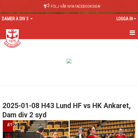
FÖLJ VÅR NYA FACEBOOKSIDA!
DAMER A DIV 3
LOGGA IN
HEM
NYHETER
KALENDER
TRUPPEN
GÄSTBOK
2025-01-08 H43 Lund HF vs HK Ankaret,
BILDGALLERI
Dam div 2 syd
DOKUMENT
KONTAKT