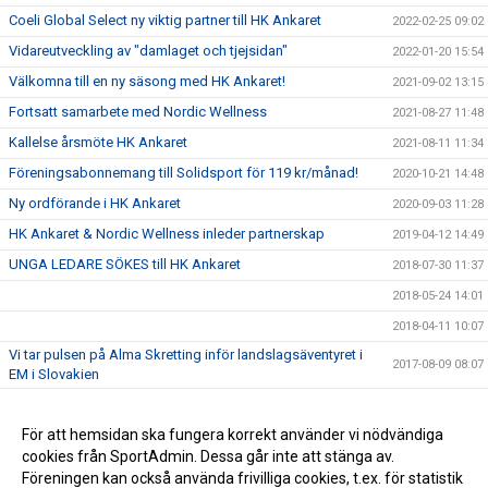
Coeli Global Select ny viktig partner till HK Ankaret
2022-02-25 09:02
Vidareutveckling av "damlaget och tjejsidan"
2022-01-20 15:54
Välkomna till en ny säsong med HK Ankaret!
2021-09-02 13:15
Fortsatt samarbete med Nordic Wellness
2021-08-27 11:48
Kallelse årsmöte HK Ankaret
2021-08-11 11:34
Föreningsabonnemang till Solidsport för 119 kr/månad!
2020-10-21 14:48
Ny ordförande i HK Ankaret
2020-09-03 11:28
HK Ankaret & Nordic Wellness inleder partnerskap
2019-04-12 14:49
UNGA LEDARE SÖKES till HK Ankaret
2018-07-30 11:37
2018-05-24 14:01
2018-04-11 10:07
Vi tar pulsen på Alma Skretting inför landslagsäventyret i
2017-08-09 08:07
EM i Slovakien
HK Ankarets Alma Skretting uttagen i landslaget
2017-04-26 17:45
Några bra cuper
För att hemsidan ska fungera korrekt använder vi nödvändiga
2016-11-01 10:05
cookies från SportAdmin. Dessa går inte att stänga av.
HK Ankaret fyller 40
2015-09-02 20:32
Föreningen kan också använda frivilliga cookies, t.ex. för statistik