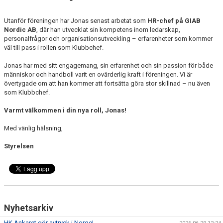
Utanför föreningen har Jonas senast arbetat som
HR-chef på GIAB
Nordic AB
, där han utvecklat sin kompetens inom ledarskap,
personalfrågor och organisationsutveckling – erfarenheter som kommer
väl till pass i rollen som Klubbchef.
Jonas har med sitt engagemang, sin erfarenhet och sin passion för både
människor och handboll varit en ovärderlig kraft i föreningen. Vi är
övertygade om att han kommer att fortsätta göra stor skillnad – nu även
som Klubbchef.
Varmt välkommen i din nya roll, Jonas!
Med vänlig hälsning,
Styrelsen
Nyhetsarkiv
HK Ankaret gör avtryck i Norge!