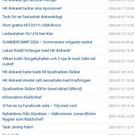
2026-06-29 12:24
HK Ankaret tackar sina sponsorer!
2026-06-17 23:04
Tack för en fantastisk Ankaretdag!
2026-05-31 19:06
Stort grattis till F2011! USM-Brons
2026-05-12 15:00
Ledarstaben för U16 herr klar
2026-05-12 13:47
SUMMERCAMP 2026 – Sommarens roligaste vecka!
2026-03-23 09:36
Lukas Ridell förlänger med HK Ankaret!
2026-03-05 14:32
Vilken kväll i Borgebyhallen och 2 nya år med Calle vid
2026-02-25 13:05
rodret!
HK Ankaret byter bank till Sparbanken Skåne
2026-01-28 14:51
HK Ankaret inleder nytt samarbete med Kraftringen
2026-01-21 13:24
Sparbanken Skåne 500 kr (med rättad QRkod)
2026-01-21 12:59
Information Klubbchef
2025-12-05 09:03
Vi har en ny Facebook-sida – följ med oss!
2025-11-18 14:24
Nyhetsbrev från Styrelsen – Välkommen Jonas Blohm
2025-10-26 16:50
Nygren som Klubbchef!
Tack Jimmy Palm!
2025-10-17 12:11