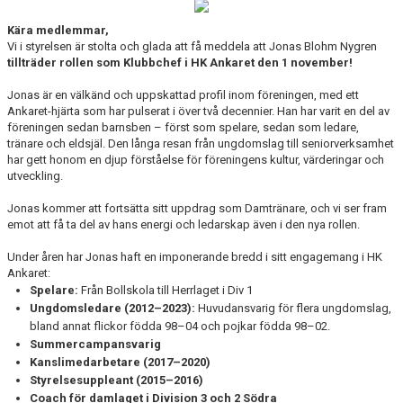
BLI LEDARE
Kära medlemmar,
LÄNKAR
Vi i styrelsen är stolta och glada att få meddela att Jonas Blohm Nygren
tillträder rollen som Klubbchef i HK Ankaret den 1 november!
Jonas är en välkänd och uppskattad profil inom föreningen, med ett
Ankaret-hjärta som har pulserat i över två decennier. Han har varit en del av
föreningen sedan barnsben – först som spelare, sedan som ledare,
tränare och eldsjäl. Den långa resan från ungdomslag till seniorverksamhet
har gett honom en djup förståelse för föreningens kultur, värderingar och
utveckling.
Jonas kommer att fortsätta sitt uppdrag som Damtränare, och vi ser fram
emot att få ta del av hans energi och ledarskap även i den nya rollen.
Under åren har Jonas haft en imponerande bredd i sitt engagemang i HK
Ankaret:
Spelare:
Från Bollskola till Herrlaget i Div 1
Ungdomsledare (2012–2023):
Huvudansvarig för flera ungdomslag,
bland annat flickor födda 98–04 och pojkar födda 98–02.
Summercampansvarig
Kanslimedarbetare (2017–2020)
Styrelsesuppleant (2015–2016)
Coach för damlaget i Division 3 och 2 Södra