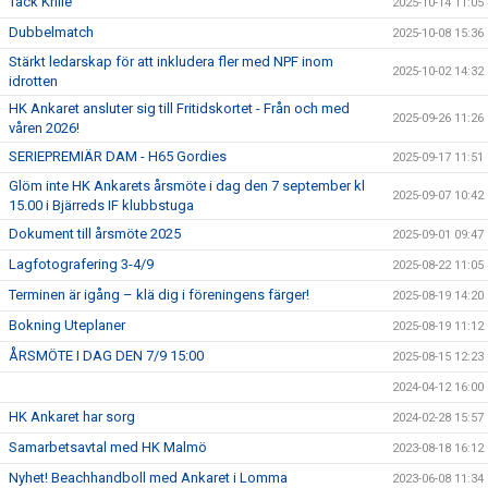
Tack Krille
2025-10-14 11:05
Dubbelmatch
2025-10-08 15:36
Stärkt ledarskap för att inkludera fler med NPF inom
2025-10-02 14:32
idrotten
HK Ankaret ansluter sig till Fritidskortet - Från och med
2025-09-26 11:26
våren 2026!
SERIEPREMIÄR DAM - H65 Gordies
2025-09-17 11:51
Glöm inte HK Ankarets årsmöte i dag den 7 september kl
2025-09-07 10:42
15.00 i Bjärreds IF klubbstuga
Dokument till årsmöte 2025
2025-09-01 09:47
Lagfotografering 3-4/9
2025-08-22 11:05
Terminen är igång – klä dig i föreningens färger!
2025-08-19 14:20
Bokning Uteplaner
2025-08-19 11:12
ÅRSMÖTE I DAG DEN 7/9 15:00
2025-08-15 12:23
2024-04-12 16:00
HK Ankaret har sorg
2024-02-28 15:57
Samarbetsavtal med HK Malmö
2023-08-18 16:12
Nyhet! Beachhandboll med Ankaret i Lomma
2023-06-08 11:34