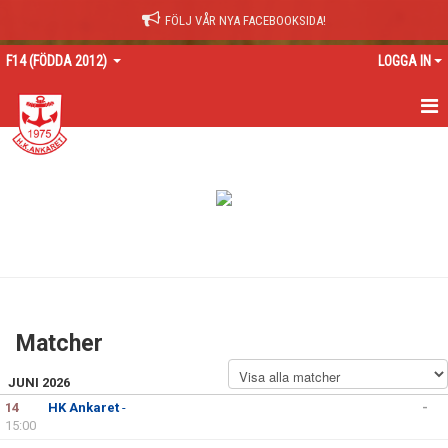
FÖLJ VÅR NYA FACEBOOKSIDA!
F14 (FÖDDA 2012)
LOGGA IN
HEM
NYHETER
KALENDER
MATCHER
TRUPPEN
Matcher
BILDGALLERI
JUNI 2026
DOKUMENT
14
HK Ankaret
-
-
15:00
KONTAKT