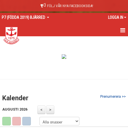
FÖLJ VÅR NYA FACEBOOKSIDA!
P7 (FÖDDA 2019) BJÄRRED
LOGGA IN
HEM
NYHETER
KALENDER
MATCHER
TRUPPEN
Kalender
Prenumerera >>
BILDGALLERI
AUGUSTI 2026
DOKUMENT
KONTAKT