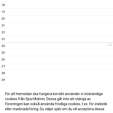
18
19
20
21
22
23
v.35
24
25
26
27
28
29
30
v.36
31
För att hemsidan ska fungera korrekt använder vi nödvändiga
cookies från SportAdmin. Dessa går inte att stänga av.
Föreningen kan också använda frivilliga cookies, t.ex. för statistik
eller marknadsföring. Du väljer själv om du vill acceptera dessa.