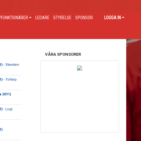
FUNKTIONÄRER
LEDARE
STYRELSE
SPONSOR
LOGGA IN
VÅRA SPONSORER
1)
- Stavsten
1)
- Tollarp
a 2011)
1)
- Lugi
1)