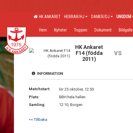
HK ANKARET
HERRAR/HJ
DAMER/DJ
UNGDOM
Hem
Nyheter
Truppen
Dokument
Bildgalle
HK Ankaret
vs
F14 (födda
2011)
INFORMATION
Matchstart:
lör 25 oktober, 12:50
Plats:
BBH:hela hallen
Samling:
12:10, Borgen
<< Tillbaka