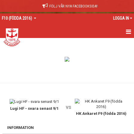
FÖLJ VÅR NYA FACEBOOKSIDA!
F10 (FÖDDA 2016)
LOGGA IN
HEM
NYHETER
KALENDER
MATCHER
TRUPPEN
vs
BILDGALLERI
Lugi HF - svara senast 9/1
HK Ankaret F9 (födda 2016)
DOKUMENT
INFORMATION
KONTAKT