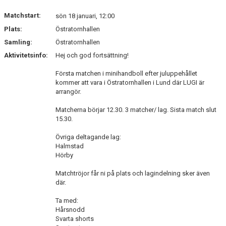
Matchstart:
sön 18 januari, 12:00
Plats:
Östratornhallen
Samling:
Östratornhallen
Aktivitetsinfo:
Hej och god fortsättning!
Första matchen i minihandboll efter juluppehållet
kommer att vara i Östratornhallen i Lund där LUGI är
arrangör.
Matcherna börjar 12.30. 3 matcher/ lag. Sista match slut
15.30.
Övriga deltagande lag:
Halmstad
Hörby
Matchtröjor får ni på plats och lagindelning sker även
där.
Ta med:
Hårsnodd
Svarta shorts