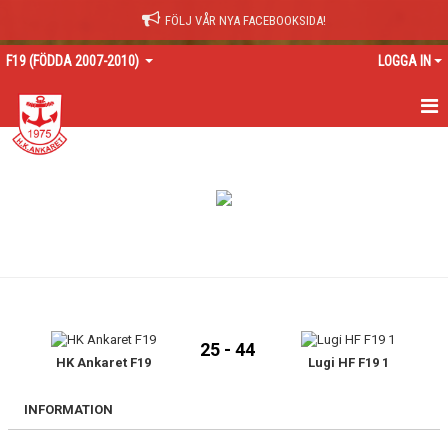
FÖLJ VÅR NYA FACEBOOKSIDA!
F19 (FÖDDA 2007-2010)
LOGGA IN
HEM
NYHETER
KALENDER
MATCHER
TRUPPEN
25 - 44
BILDGALLERI
HK Ankaret F19
Lugi HF F19 1
DOKUMENT
INFORMATION
KONTAKT