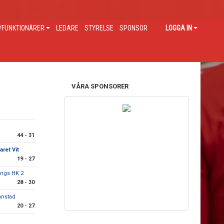
FUNKTIONÄRER
LEDARE
STYRELSE
SPONSOR
LOGGA IN
VÅRA SPONSORER
44 - 31
ret Vit
19 - 27
ings HK 2
28 - 30
ianstad
20 - 27