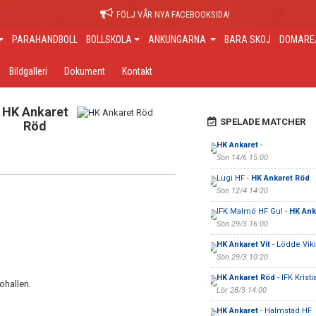
FÖLJ VÅR NYA FACEBOOKSIDA!
PARAHANDBOLL
BOLLSKOLA
ANKUNGARNA
BARA SKOJ
DOMARE/
Bildgalleri
Dokument
Kontakt
HK Ankaret
SPELADE MATCHER
Röd
HK Ankaret
-
Sön 14/6 15:00
Lugi HF -
HK Ankaret Röd
Sön 12/4 14:20
IFK Malmö HF Gul -
HK Anka
Sön 29/3 16:00
HK Ankaret Vit
- Lödde Vik
Sön 29/3 10:20
HK Ankaret Röd
- IFK Krist
ohallen.
Lör 28/3 14:00
HK Ankaret
- Halmstad HF