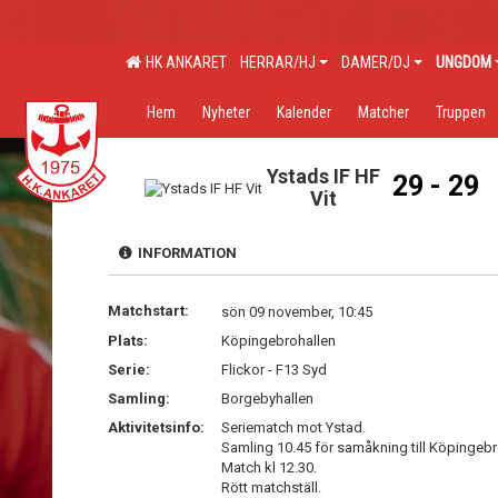
HK ANKARET
HERRAR/HJ
DAMER/DJ
UNGDOM
Hem
Nyheter
Kalender
Matcher
Truppen
Ystads IF HF
29 - 29
Vit
INFORMATION
Matchstart:
sön 09 november, 10:45
Plats:
Köpingebrohallen
Serie:
Flickor - F13 Syd
Samling:
Borgebyhallen
Aktivitetsinfo:
Seriematch mot Ystad.
Samling 10.45 för samåkning till Köpingebr
Match kl 12.30.
Rött matchställ.