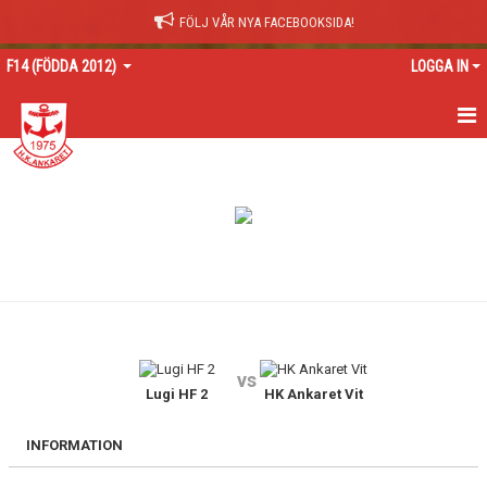
FÖLJ VÅR NYA FACEBOOKSIDA!
F14 (FÖDDA 2012)
LOGGA IN
HEM
NYHETER
KALENDER
MATCHER
TRUPPEN
vs
BILDGALLERI
Lugi HF 2
HK Ankaret Vit
DOKUMENT
INFORMATION
KONTAKT