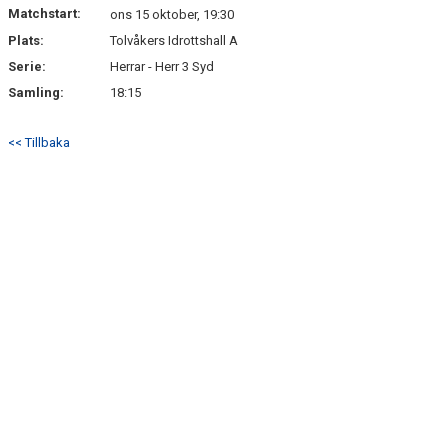
Matchstart:
ons 15 oktober, 19:30
Plats:
Tolvåkers Idrottshall A
MATCHER
Serie:
Herrar - Herr 3 Syd
Samling:
18:15
<< Tillbaka