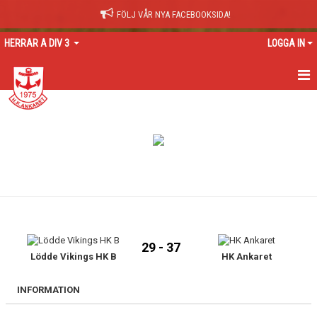
FÖLJ VÅR NYA FACEBOOKSIDA!
HERRAR A DIV 3
LOGGA IN
HEM
NYHETER
KALENDER
TRUPPEN
GÄSTBOK
29 - 37
BILDGALLERI
Lödde Vikings HK B
HK Ankaret
DOKUMENT
INFORMATION
KONTAKT