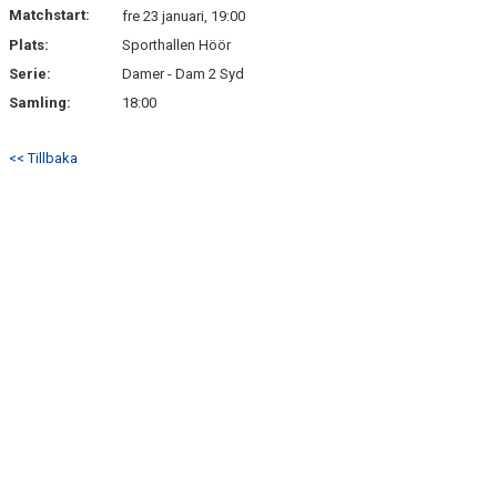
Matchstart:
fre 23 januari, 19:00
Plats:
Sporthallen Höör
MATCHER
Serie:
Damer - Dam 2 Syd
Samling:
18:00
<< Tillbaka