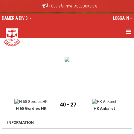
FÖLJ VÅR NYA FACEBOOKSIDA!
DAMER A DIV 3
LOGGA IN
HEM
NYHETER
KALENDER
TRUPPEN
GÄSTBOK
40 - 27
BILDGALLERI
H 65 Gordies HK
HK Ankaret
DOKUMENT
INFORMATION
KONTAKT