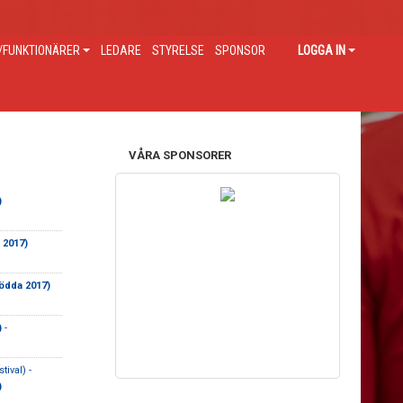
FUNKTIONÄRER
LEDARE
STYRELSE
SPONSOR
LOGGA IN
VÅRA SPONSORER
)
 2017)
födda 2017)
)
-
ival) -
)