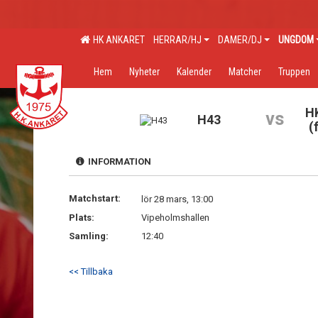
HK ANKARET
HERRAR/HJ
DAMER/DJ
UNGDOM
Hem
Nyheter
Kalender
Matcher
Truppen
H
vs
H43
(
INFORMATION
Matchstart:
lör 28 mars, 13:00
Plats:
Vipeholmshallen
Samling:
12:40
<< Tillbaka