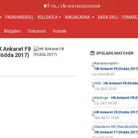
FÖLJ VÅR NYA FACEBOOKSIDA!
PARAHANDBOLL
BOLLSKOLA
ANKUNGARNA
BARA SKOJ
DOMARE/
Bildgalleri
Dokument
Kontakt
K Ankaret F8
SPELADE MATCHER
födda 2017)
Kanariecupen -
HK Ankaret F8 (födda 2017
Lör 25/4 08:30
H43 -
HK Ankaret F8 (födda
Lör 28/3 13:00
Kävlinge -
HK Ankaret F8 (
Lör 24/1 09:00
HK Ankaret F8 (födda 2017
Sön 30/11 14:00
Stavstens HK (Handbollsfest
HK Ankaret F7 (födda 2017
Sön 9/2 10:00