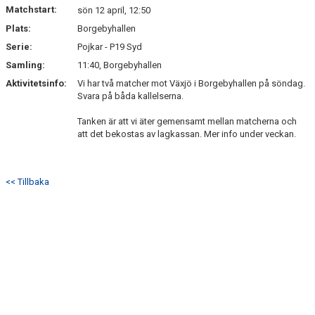
Matchstart:
sön 12 april, 12:50
Plats:
Borgebyhallen
Serie:
Pojkar - P19 Syd
Samling:
11:40, Borgebyhallen
Aktivitetsinfo:
Vi har två matcher mot Växjö i Borgebyhallen på söndag.
Svara på båda kallelserna.
Tanken är att vi äter gemensamt mellan matcherna och
att det bekostas av lagkassan. Mer info under veckan.
<< Tillbaka