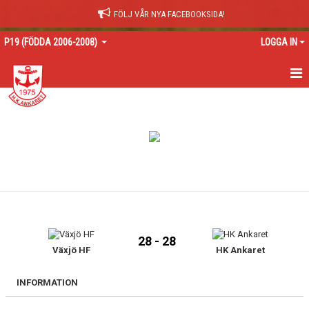
FÖLJ VÅR NYA FACEBOOKSIDA!
P19 (FÖDDA 2006-2008)
LOGGA IN
HEM
NYHETER
KALENDER
MATCHER
TRUPPEN
28 - 28
BILDGALLERI
Växjö HF
HK Ankaret
DOKUMENT
INFORMATION
KONTAKT