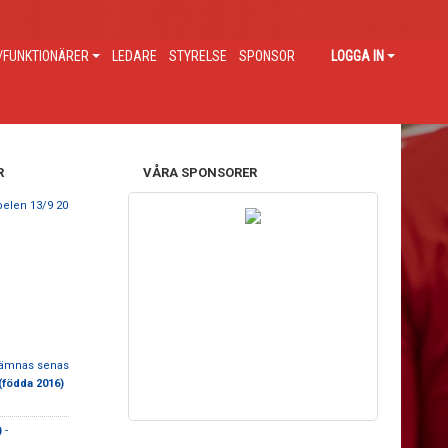
FUNKTIONÄRER
LEDARE
STYRELSE
SPONSOR
LOGGA IN
R
VÅRA SPONSORER
elen 13/9 20
 lämnas senas
(födda 2016)
)
-