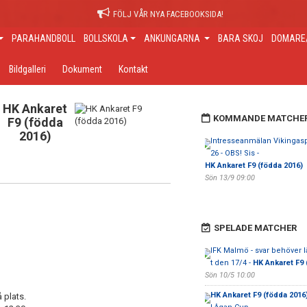
FÖLJ VÅR NYA FACEBOOKSIDA!
PARAHANDBOLL
BOLLSKOLA
ANKUNGARNA
BARA SKOJ
DOMARE/
Bildgalleri
Dokument
Kontakt
HK Ankaret
KOMMANDE MATCHE
F9 (födda
2016)
Intresseanmälan Vikingasp
26 - OBS! Sis -
HK Ankaret F9 (födda 2016)
Sön 13/9 09:00
SPELADE MATCHER
IFK Malmö - svar behöver
t den 17/4 -
HK Ankaret F9 
Sön 10/5 10:00
HK Ankaret F9 (födda 2016
 plats.