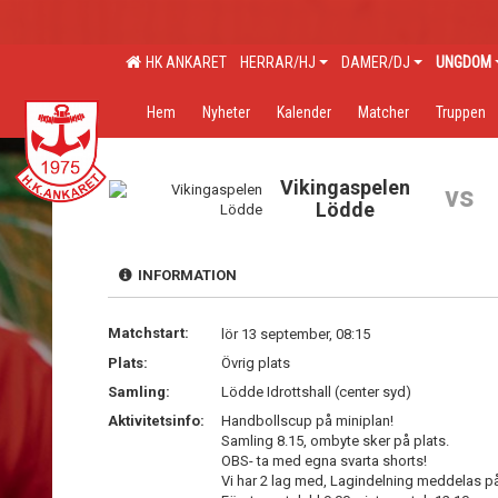
HK ANKARET
HERRAR/HJ
DAMER/DJ
UNGDOM
Hem
Nyheter
Kalender
Matcher
Truppen
Vikingaspelen
vs
Lödde
INFORMATION
Matchstart:
lör 13 september, 08:15
Plats:
Övrig plats
Samling:
Lödde Idrottshall (center syd)
Aktivitetsinfo:
Handbollscup på miniplan!
Samling 8.15, ombyte sker på plats.
OBS- ta med egna svarta shorts!
Vi har 2 lag med, Lagindelning meddelas på