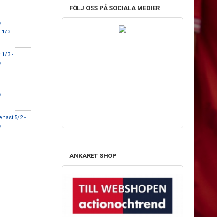
FÖLJ OSS PÅ SOCIALA MEDIER
)
-
 1/3
1/3 -
)
)
enast 5/2 -
)
ANKARET SHOP