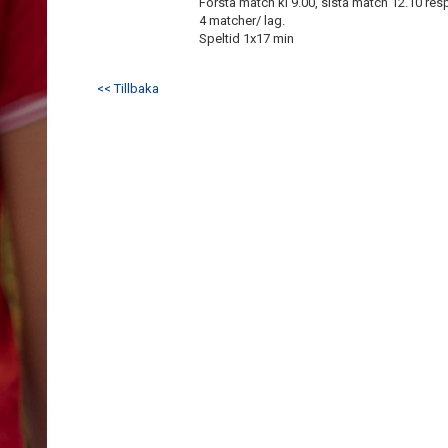
Första match kl 9.00, sista match 12.10 res
4 matcher/ lag.
Speltid 1x17 min
<< Tillbaka