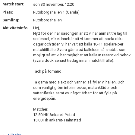
Matchstart:
sön 30 november, 12:20
Plats:
Rutsborgshallen 1 (Gamla)
Samling:
Rutsborgshallen
Aktivitetsinfo:
Hej,
Nytt för den här säsongen är att vi har anmält tre lag till
seriespel, vilket innebär att vi kommer att spela olika
dagar och tider. Vi har valt att kalla 10-11 spelare per
matchtillfälle. Svara gärna på kallelsen så snabbt som
möjligt så att vi har möjlighet att kalla in reserv vid behov
(svara dock senast tisdag innan matchtillfälle).
Tack på förhand.
Ta gärna med släkt och vänner, så fyller vi hallen. Och
som vanligt glöm inte inneskor, matchkläder och
vattenflaska samt ev. något ätbart för att fylla på
energidepån.
Matcher:
12:50 HK Ankaret- Ystad
15:00 Hk ankaret- Halmstad