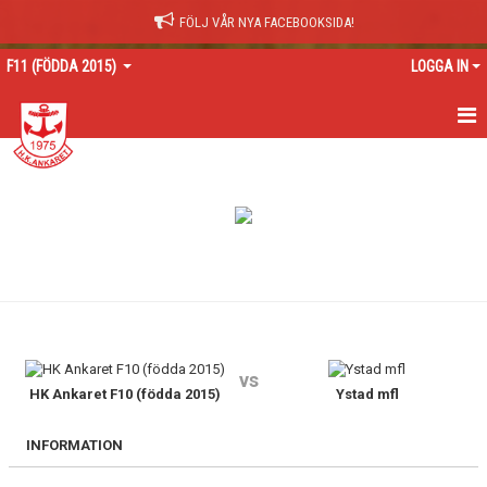
FÖLJ VÅR NYA FACEBOOKSIDA!
F11 (FÖDDA 2015)
LOGGA IN
HEM
NYHETER
KALENDER
MATCHER
TRUPPEN
vs
BILDGALLERI
HK Ankaret F10 (födda 2015)
Ystad mfl
DOKUMENT
INFORMATION
KONTAKT