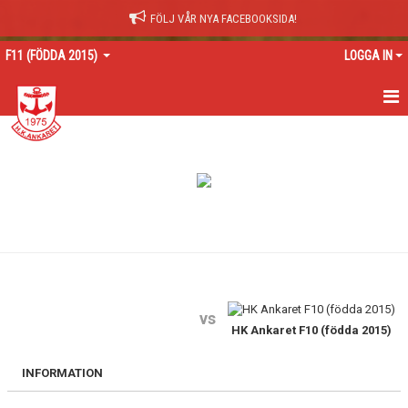
FÖLJ VÅR NYA FACEBOOKSIDA!
F11 (FÖDDA 2015)
LOGGA IN
HEM
NYHETER
KALENDER
MATCHER
TRUPPEN
vs
BILDGALLERI
HK Ankaret F10 (födda 2015)
DOKUMENT
INFORMATION
KONTAKT