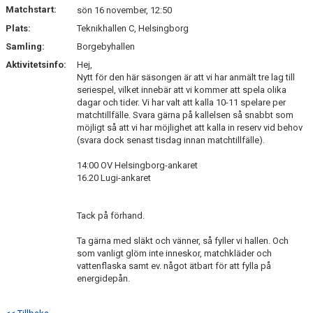
Matchstart:
sön 16 november, 12:50
Plats:
Teknikhallen C, Helsingborg
Samling:
Borgebyhallen
Aktivitetsinfo:
Hej,
Nytt för den här säsongen är att vi har anmält tre lag till
seriespel, vilket innebär att vi kommer att spela olika
dagar och tider. Vi har valt att kalla 10-11 spelare per
matchtillfälle. Svara gärna på kallelsen så snabbt som
möjligt så att vi har möjlighet att kalla in reserv vid behov
(svara dock senast tisdag innan matchtillfälle).
14:00 OV Helsingborg-ankaret
16.20 Lugi-ankaret
Tack på förhand.
Ta gärna med släkt och vänner, så fyller vi hallen. Och
som vanligt glöm inte inneskor, matchkläder och
vattenflaska samt ev. något ätbart för att fylla på
energidepån.