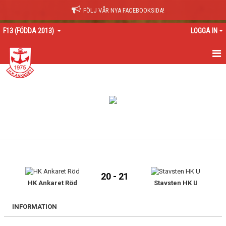
FÖLJ VÅR NYA FACEBOOKSIDA!
F13 (FÖDDA 2013)
LOGGA IN
HEM
NYHETER
KALENDER
MATCHER
TRUPPEN
20 - 21
BILDGALLERI
HK Ankaret Röd
Stavsten HK U
DOKUMENT
INFORMATION
KONTAKT