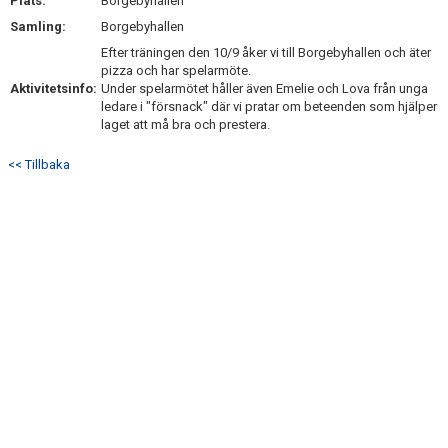
Plats:
Borgebyhallen
Samling:
Borgebyhallen
Efter träningen den 10/9 åker vi till Borgebyhallen och äter
pizza och har spelarmöte.
Aktivitetsinfo:
Under spelarmötet håller även Emelie och Lova från unga
ledare i "försnack" där vi pratar om beteenden som hjälper
laget att må bra och prestera.
<< Tillbaka