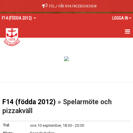
FÖLJ VÅR NYA FACEBOOKSIDA!
F14 (FÖDDA 2012)
LOGGA IN
HEM
NYHETER
KALENDER
MATCHER
TRUPPEN
F14 (födda 2012)
» Spelarmöte och
BILDGALLERI
pizzakväll
DOKUMENT
Tid:
ons 10 september, 18:30 - 20:30
KONTAKT