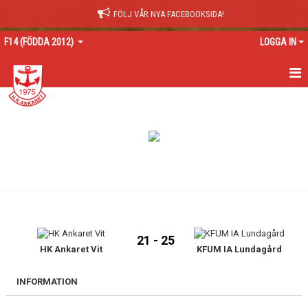
FÖLJ VÅR NYA FACEBOOKSIDA!
F14 (FÖDDA 2012)
LOGGA IN
HEM
NYHETER
KALENDER
MATCHER
TRUPPEN
21 - 25
BILDGALLERI
HK Ankaret Vit
KFUM IA Lundagård
DOKUMENT
INFORMATION
KONTAKT