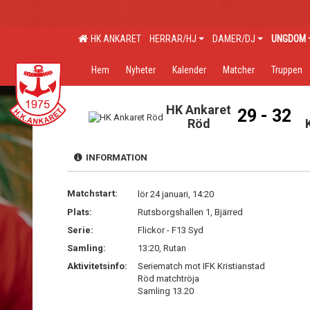
HK ANKARET
HERRAR/HJ
DAMER/DJ
UNGDOM
Hem
Nyheter
Kalender
Matcher
Truppen
HK Ankaret
29 - 32
Röd
INFORMATION
Matchstart:
lör 24 januari, 14:20
Plats:
Rutsborgshallen 1, Bjärred
Serie:
Flickor - F13 Syd
Samling:
13:20, Rutan
Aktivitetsinfo:
Seriematch mot IFK Kristianstad
Röd matchtröja
Samling 13.20