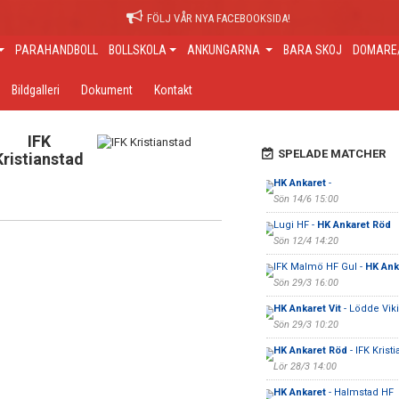
FÖLJ VÅR NYA FACEBOOKSIDA!
PARAHANDBOLL
BOLLSKOLA
ANKUNGARNA
BARA SKOJ
DOMARE/
Bildgalleri
Dokument
Kontakt
IFK
SPELADE MATCHER
Kristianstad
HK Ankaret
-
Sön 14/6 15:00
Lugi HF -
HK Ankaret Röd
Sön 12/4 14:20
IFK Malmö HF Gul -
HK Anka
Sön 29/3 16:00
HK Ankaret Vit
- Lödde Vik
Sön 29/3 10:20
HK Ankaret Röd
- IFK Krist
Lör 28/3 14:00
HK Ankaret
- Halmstad HF