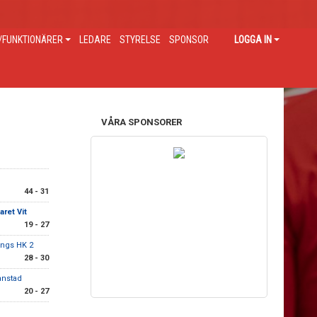
FUNKTIONÄRER
LEDARE
STYRELSE
SPONSOR
LOGGA IN
VÅRA SPONSORER
44 - 31
ret Vit
19 - 27
ings HK 2
28 - 30
ianstad
20 - 27