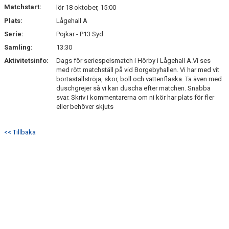
Matchstart:
lör 18 oktober, 15:00
Plats:
Lågehall A
Serie:
Pojkar - P13 Syd
Samling:
13:30
Aktivitetsinfo:
Dags för seriespelsmatch i Hörby i Lågehall A.Vi ses
med rött matchställ på vid Borgebyhallen. Vi har med vit
bortaställströja, skor, boll och vattenflaska. Ta även med
duschgrejer så vi kan duscha efter matchen. Snabba
svar. Skriv i kommentarerna om ni kör har plats för fler
eller behöver skjuts
<< Tillbaka