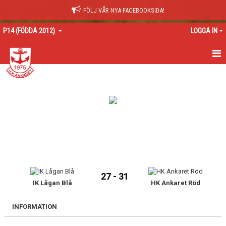
FÖLJ VÅR NYA FACEBOOKSIDA!
P14 (FÖDDA 2012)
LOGGA IN
HEM
NYHETER
KALENDER
MATCHER
TRUPPEN
27 - 31
BILDGALLERI
IK Lågan Blå
HK Ankaret Röd
DOKUMENT
INFORMATION
KONTAKT