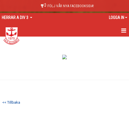
FÖLJ VÅR NYA FACEBOOKSIDA!
HERRAR A DIV 3
LOGGA IN
HEM
NYHETER
KALENDER
TRUPPEN
GÄSTBOK
<< Tillbaka
BILDGALLERI
DOKUMENT
KONTAKT