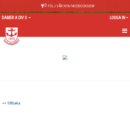
FÖLJ VÅR NYA FACEBOOKSIDA!
DAMER A DIV 3
LOGGA IN
HEM
NYHETER
KALENDER
TRUPPEN
GÄSTBOK
<< Tillbaka
BILDGALLERI
DOKUMENT
KONTAKT