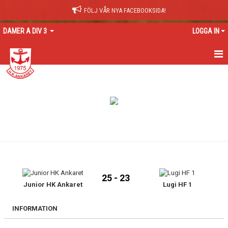
FÖLJ VÅR NYA FACEBOOKSIDA!
DAMER A DIV 3
LOGGA IN
HEM
NYHETER
KALENDER
TRUPPEN
GÄSTBOK
25 - 23
BILDGALLERI
Junior HK Ankaret
Lugi HF 1
DOKUMENT
INFORMATION
KONTAKT