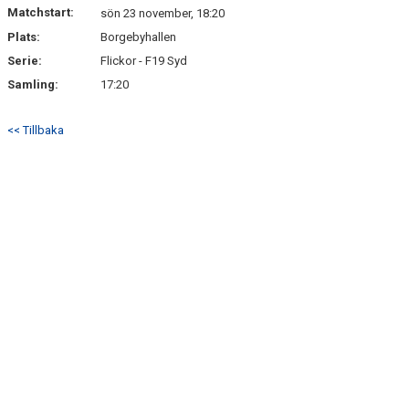
Matchstart:
sön 23 november, 18:20
Plats:
Borgebyhallen
MATCHER
Serie:
Flickor - F19 Syd
Samling:
17:20
<< Tillbaka