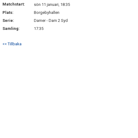
Matchstart:
sön 11 januari, 18:35
Plats:
Borgebyhallen
MATCHER
Serie:
Damer - Dam 2 Syd
Samling:
17:35
<< Tillbaka