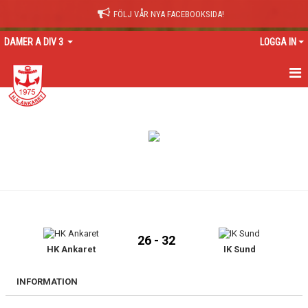
FÖLJ VÅR NYA FACEBOOKSIDA!
DAMER A DIV 3
LOGGA IN
HEM
NYHETER
KALENDER
TRUPPEN
GÄSTBOK
26 - 32
BILDGALLERI
HK Ankaret
IK Sund
DOKUMENT
INFORMATION
KONTAKT